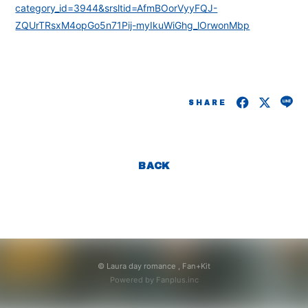
category_id=3944&srsltid=AfmBOorVyyFQJ-
ZQUrTRsxM4opGo5n71Pij-myIkuWiGhg_lOrwonMbp
会員登録
ログイン
SHARE
BACK
© Laura day romance ,
Fan+Kit
Powered by Fanplus.inc