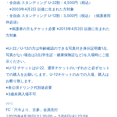
・全⾃由 スタンディング U-22割：4,500円（税込）
※2003年4⽉2⽇ 以後に⽣まれた⽅対象
会員登録
ログイン
・全⾃由 スタンディング U-12割：3,000円（税込）（保護者同
伴必須）
※保護者の⽅もチケット必要 ※2013年4⽉2⽇ 以後に⽣まれた
⽅対象
※U-22／U-12の⽅は年齢確認のできる写真付き⾝分証明書1点、
写真がない場合は2点(学⽣証・健康保険証など)を⼊場時にご提
⽰ください。
※U-12 チケットはU-22、通常チケットのいずれかと必ずセット
での購⼊をお願いします。U-12チケットのみでの⼊場、購⼊は
お断り致します。
※各公演ドリンク代別途必要
※3歳未満⼊場不可
INFO
FC「只今より、古参」会員先行
└2025年4月26日(土) 20:00 ～ 5月6日(火) 23:59