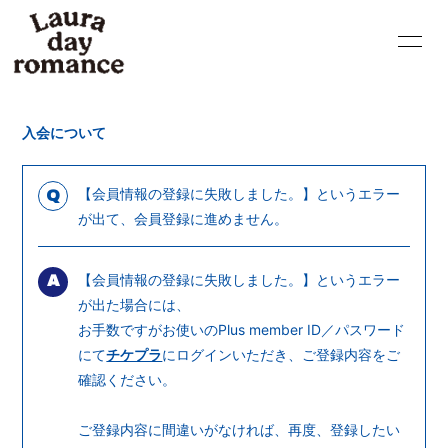
HOME
NEWS
入会について
LIVE
PROFILE
VIDEO
DISCOGRAPHY
【会員情報の登録に失敗しました。】というエラー
Q
が出て、会員登録に進めません。
BLOG
MOVIE
【会員情報の登録に失敗しました。】というエラー
RADIO
PHOTO
A
が出た場合には、
Q&A
GOODS
お手数ですがお使いのPlus member ID／パスワード
にて
チケプラ
にログインいただき、ご登録内容をご
CONTACT
確認ください。
ご登録内容に間違いがなければ、再度、登録したい